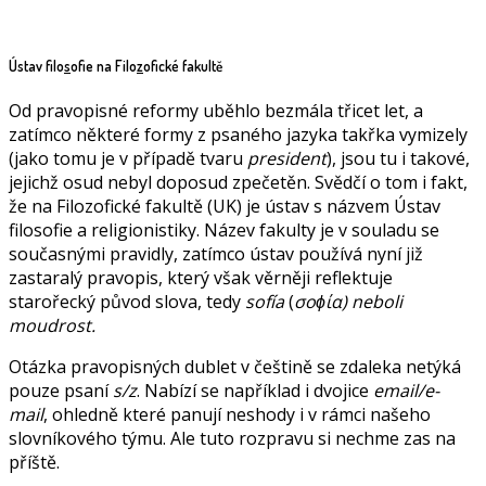
Ústav filo
s
ofie na Filo
z
ofické fakultě
Od pravopisné reformy uběhlo bezmála třicet let, a
zatímco některé formy z psaného jazyka takřka vymizely
(jako tomu je v případě tvaru
president
), jsou tu i takové,
jejichž osud nebyl doposud zpečetěn. Svědčí o tom i fakt,
že na Filozofické fakultě (UK) je ústav s názvem Ústav
filosofie a religionistiky. Název fakulty je v souladu se
současnými pravidly, zatímco ústav používá nyní již
zastaralý pravopis, který však věrněji reflektuje
starořecký původ slova, tedy
sofía
(
σοϕ
ία) neboli
moudrost.
Otázka pravopisných dublet v češtině se zdaleka netýká
pouze psaní
s/z
. Nabízí se například i dvojice
email/e-
mail
, ohledně které panují neshody i v rámci našeho
slovníkového týmu. Ale tuto rozpravu si nechme zas na
příště.