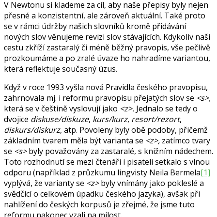
V Newtonu si klademe za cíl, aby naše přepisy byly nejen
přesné a konzistentní, ale zároveň aktuální. Také proto
se v rámci údržby našich slovníků kromě přidávání
nových slov věnujeme revizi slov stávajících. Kdykoliv naši
cestu zkříží zastaralý či méně běžný pravopis, vše pečlivě
prozkoumáme a po zralé úvaze ho nahradíme variantou,
která reflektuje současný úzus.
Když v roce 1993 vyšla nová Pravidla českého pravopisu,
zahrnovala mj. i reformu pravopisu přejatých slov se
<s>,
která se v češtině vyslovují jako
<z>.
Jednalo se tedy o
dvojice
diskuse/diskuze
,
kurs/kurz
,
resort/rezort
,
diskurs/diskurz
, atp. Povoleny byly obě podoby, přičemž
základním tvarem měla být varianta se
<z>,
zatímco tvary
se
<s>
byly považovány za zastaralé, s knižním nádechem.
Toto rozhodnutí se mezi čtenáři i pisateli setkalo s vlnou
odporu (například z průzkumu lingvisty Neila Bermela
[1]
vyplývá, že varianty se
<z>
byly vnímány jako pokleslé a
svědčící o celkovém úpadku českého jazyka), avšak při
nahlížení do českých korpusů je zřejmé, že jsme tuto
reformu nakonec vzali na milost.