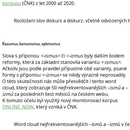
korpusu
(ČNK) z let 2000 až 2020.
Rozložení slov diskurs a diskurz, včetně odvozenýc
Rasismus, komunismus, optimismus
Slova s příponou
<-ismus>
či
<-izmus
byly dalším bodem
reformy, která za základní stanovila variantu
<-ismus>.
Ačkoliv jsou podle pravidel přípustné obě varianty, psané
formy s příponou
<-izmus>
se nikdy výrazně neprosadily.
O této skutečnosti nás může přesvědčit i tento word
cloud, který zobrazuje 50 nejfrekventovanějších
–ismů
a
–
izmů
za posledních šest měsíců na českém webu
.
K tomuto účelu byl využitý nový monitorovací korpus
ONLINE_NOW
, který vzniká v ČNK.
Word cloud nejfrekventovanějších –ismů a –izmů v