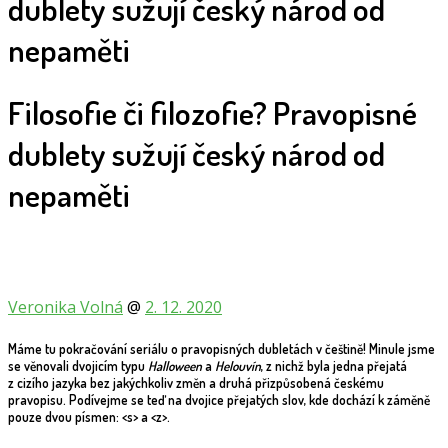
dublety sužují český národ od
nepaměti
Filosofie či filozofie? Pravopisné
dublety sužují český národ od
nepaměti
Veronika Volná
@
2. 12. 2020
Máme tu pokračování seriálu o pravopisných dubletách v češtině! Minule jsme
se věnovali dvojicím typu
Halloween
a
Helouvín
, z nichž byla jedna přejatá
z cizího jazyka bez jakýchkoliv změn a druhá přizpůsobená českému
pravopisu. Podívejme se teď na dvojice přejatých slov, kde dochází k záměně
pouze dvou písmen: <s> a <z>.