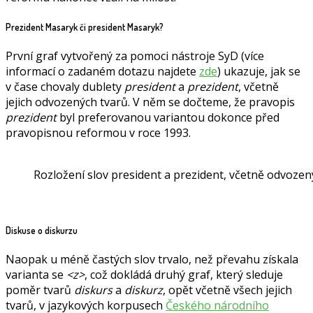
Prezident Masaryk či president Masaryk?
První graf vytvořený za pomoci nástroje SyD (více
informací o zadaném dotazu najdete
zde
) ukazuje, jak se
v čase chovaly dublety
president
a
prezident
, včetně
jejich odvozených tvarů. V něm se dočteme, že pravopis
prezident
byl preferovanou variantou dokonce před
pravopisnou reformou v roce 1993.
Rozložení slov president a prezident, včetně odvozen
Diskuse o diskurzu
Naopak u méně častých slov trvalo, než převahu získala
varianta se
<z>
, což dokládá druhý graf, který sleduje
poměr tvarů
diskurs
a
diskurz
, opět včetně všech jejich
tvarů, v jazykových korpusech
Českého národního