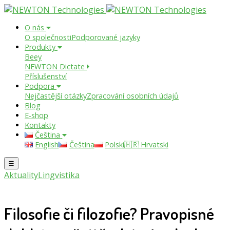
O nás
O společnosti
Podporované jazyky
Produkty
Beey
NEWTON Dictate
Příslušenství
Podpora
Nejčastější otázky
Zpracování osobních údajů
Blog
E-shop
Kontakty
Čeština
English
Čeština
Polski
🇭🇷 Hrvatski
☰
Aktuality
Lingvistika
Filosofie či filozofie? Pravopisné