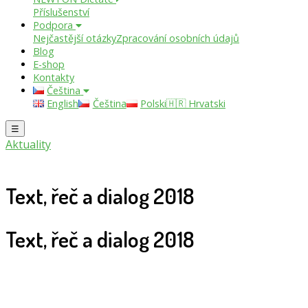
Příslušenství
Podpora
Nejčastější otázky
Zpracování osobních údajů
Blog
E-shop
Kontakty
Čeština
English
Čeština
Polski
🇭🇷 Hrvatski
☰
Aktuality
Text, řeč a dialog 2018
Text, řeč a dialog 2018