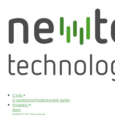
O nás
O společnosti
Podporované jazyky
Produkty
Beey
NEWTON Dictate