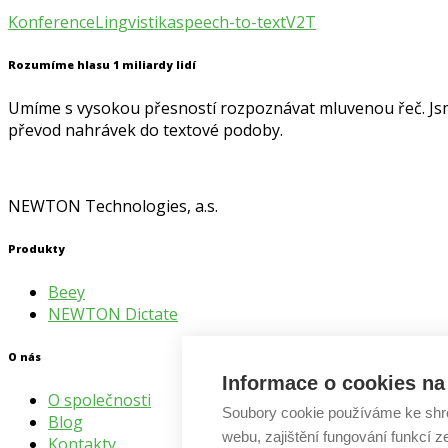
Konference
Lingvistika
speech-to-text
V2T
Rozumíme hlasu 1 miliardy lidí
Umíme s vysokou přesností rozpoznávat mluvenou řeč. Jsme 
převod nahrávek do textové podoby.
NEWTON Technologies, a.s.
Produkty
Beey
NEWTON Dictate
O nás
Informace o cookies na 
O společnosti
Soubory cookie používáme ke shr
Blog
webu, zajištění fungování funkcí z
Kontakty