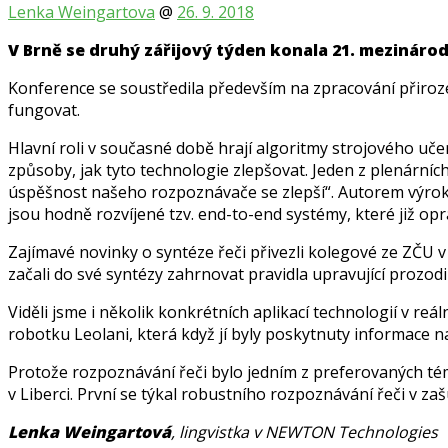
Lenka Weingartova
@
26. 9. 2018
V Brně se druhý zářijový týden konala 21. mezinárod
Konference se soustředila především na zpracování přiroz
fungovat.
Hlavní roli v současné době hrají algoritmy strojového učen
způsoby, jak tyto technologie zlepšovat. Jeden z plenárníc
úspěšnost našeho rozpoznávače se zlepší“. Autorem výroku
jsou hodně rozvíjené tzv. end-to-end systémy, které již opr
Zajímavé novinky o syntéze řeči přivezli kolegové ze ZČU v
začali do své syntézy zahrnovat pravidla upravující prozodii
Viděli jsme i několik konkrétních aplikací technologií v r
robotku Leolani, která když jí byly poskytnuty informace n
Protože rozpoznávání řeči bylo jedním z preferovaných tém
v Liberci. První se týkal robustního rozpoznávání řeči v z
Lenka Weingartová
, lingvistka v NEWTON Technologies