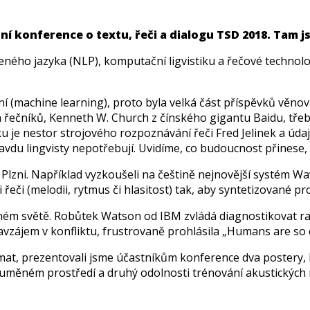
ní konference o textu, řeči a dialogu TSD 2018. Tam 
eného jazyka (NLP), komputační ligvistiku a řečové technol
í (machine learning), proto byla velká část příspěvků věnová
h řečníků, Kenneth W. Church z čínského gigantu Baidu, třeb
 je nestor strojového rozpoznávání řeči Fred Jelinek a úda
avdu lingvisty nepotřebují. Uvidíme, co budoucnost přinese, 
 Plzni. Například vyzkoušeli na češtině nejnovější systém W
 řeči (melodii, rytmus či hlasitost) tak, aby syntetizované pr
eálném světě. Robůtek Watson od IBM zvládá diagnostikovat ra
avzájem v konfliktu, frustrovaně prohlásila „Humans are so 
at, prezentovali jsme účastníkům konference dva postery, kt
ašuměném prostředí a druhý odolnosti trénování akustických 