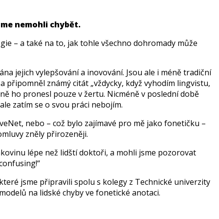
jsme nemohli chybět.
ogie – a také na to, jak tohle všechno dohromady může
na jejich vylepšování a inovování. Jsou ale i méně tradiční
a připomněl známý citát „vždycky, když vyhodím lingvistu,
jně ho pronesl pouze v žertu. Nicméně v poslední době
ale zatím se o svou práci nebojím.
aveNet, nebo – což bylo zajímavé pro mě jako fonetičku –
omluvy zněly přirozeněji.
kovinu lépe než lidští doktoři, a mohli jsme pozorovat
confusing!“
eré jsme připravili spolu s kolegy z Technické univerzity
modelů na lidské chyby ve fonetické anotaci.